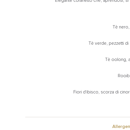
Elegante cofanetto che, aprendosi, si t
Tè nero, 
Tè verde, pezzetti di 
Tè oolong, ar
Rooibo
Fiori d'ibisco, scorza di cino
Allergen