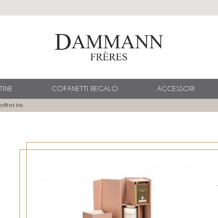
TINE
COFANETTI REGALO
ACCESSORI
offret Iris