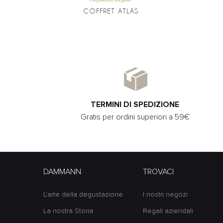
COFFRET ATLAS
TERMINI DI SPEDIZIONE
Gratis per ordini superiori a 59€
DAMMANN
TROVACI
L'arte della degustazione
I nostri negozi
La nostra Storia
Regali aziendali