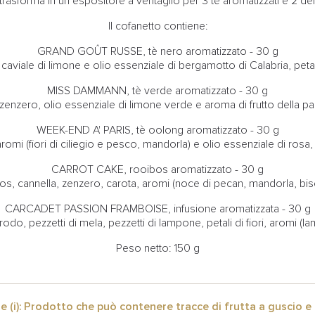
rasforma in un espositore a ventaglio per 3 tè aromatizzati e 2 delizi
Il cofanetto contiene:
GRAND GOÛT RUSSE, tè nero aromatizzato - 30 g
caviale di limone e olio essenziale di bergamotto di Calabria, petali
MISS DAMMANN, tè verde aromatizzato - 30 g
zenzero, olio essenziale di limone verde e aroma di frutto della pas
WEEK-END A' PARIS, tè oolong aromatizzato - 30 g
omi (fiori di ciliegio e pesco, mandorla) e olio essenziale di rosa, pe
CARROT CAKE, rooibos aromatizzato - 30 g
s, cannella, zenzero, carota, aromi (noce di pecan, mandorla, bis
CARCADET PASSION FRAMBOISE, infusione aromatizzata - 30 g
rrodo, pezzetti di mela, pezzetti di lampone, petali di fiori, aromi (l
Peso netto: 150 g
e (i): Prodotto che può contenere tracce di frutta a guscio e 