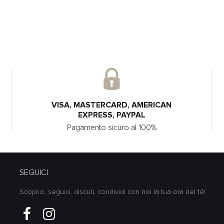
VISA, MASTERCARD, AMERICAN
EXPRESS, PAYPAL
Pagamento sicuro al 100%
SEGUICI
Scoprici, seguici, discuti, condividi con noi la tua ora del té!