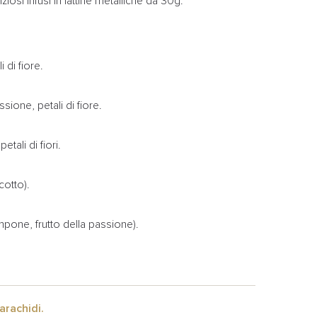
osi infusi in lattine metalliche da 30g.
 di fiore.
sione, petali di fiore.
tali di fiori.
cotto).
ampone, frutto della passione).
arachidi.