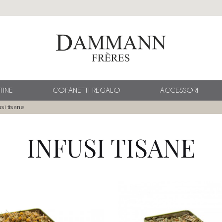
TINE
COFANETTI REGALO
ACCESSORI
usi tisane
INFUSI TISANE