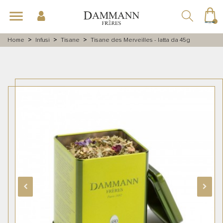
navigazione
menu
Toggle
☰
Home
Infusi
Tisane
Tisane des Merveilles - latta da 45g