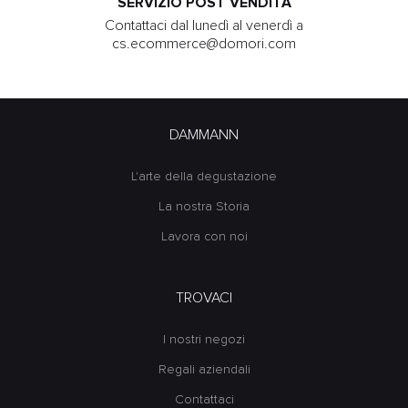
SERVIZIO POST VENDITA
Contattaci dal lunedì al venerdì a
cs.ecommerce@domori.com
DAMMANN
L'arte della degustazione
La nostra Storia
Lavora con noi
TROVACI
I nostri negozi
Regali aziendali
Contattaci