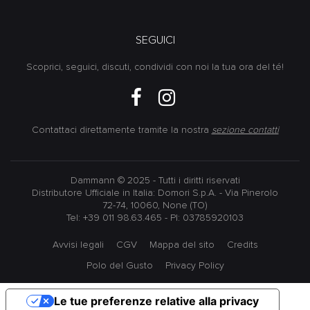
SEGUICI
Scoprici, seguici, discuti, condividi con noi la tua ora del té!
Contattaci direttamente tramite la nostra
sezione contatti
Dammann © 2025 - Tutti i diritti riservati
Distributore Ufficiale in Italia: Domori S.p.A. - Via Pinerolo
72-74, 10060, None (TO)
Tel: +39 011 98.63.465 - PI: 03785920103
Avvisi legali
CGV
Mappa del sito
Credits
Polo del Gusto
Privacy Policy
Le tue preferenze relative alla privacy