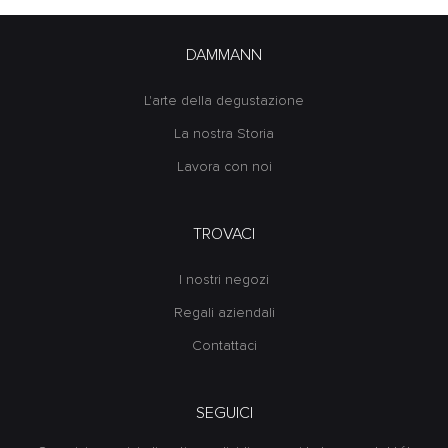
DAMMANN
L'arte della degustazione
La nostra Storia
Lavora con noi
TROVACI
I nostri negozi
Regali aziendali
Contattaci
SEGUICI