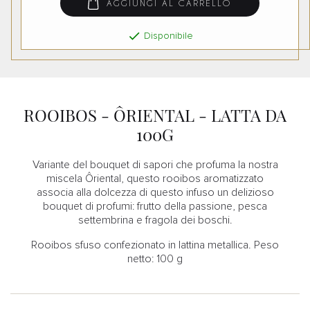
AGGIUNGI AL CARRELLO

Disponibile
ROOIBOS - ÔRIENTAL - LATTA DA
100G
Variante del bouquet di sapori che profuma la nostra
miscela Ôriental, questo rooibos aromatizzato
associa alla dolcezza di questo infuso un delizioso
bouquet di profumi: frutto della passione, pesca
settembrina e fragola dei boschi.
Rooibos sfuso confezionato in lattina metallica. Peso
netto:
10
0 g