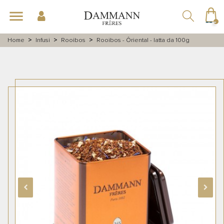
navigazione
menu
Toggle
☰
Home
Infusi
Rooibos
Rooibos - Ôriental - latta da 100g