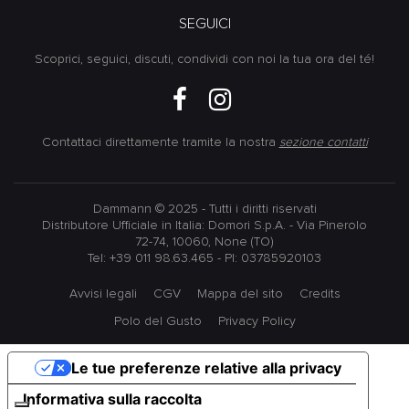
SEGUICI
Scoprici, seguici, discuti, condividi con noi la tua ora del té!
Contattaci direttamente tramite la nostra
sezione contatti
Dammann © 2025 - Tutti i diritti riservati
Distributore Ufficiale in Italia: Domori S.p.A. - Via Pinerolo
72-74, 10060, None (TO)
Tel: +39 011 98.63.465 - PI: 03785920103
Avvisi legali
CGV
Mappa del sito
Credits
Polo del Gusto
Privacy Policy
Le tue preferenze relative alla privacy
Informativa sulla raccolta