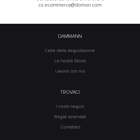
cs.ecommerce@domori.com
DAMMANN
L'arte della degustazione
La nostra Storia
Lavora con noi
TROVACI
I nostri negozi
Regali aziendali
Contattaci