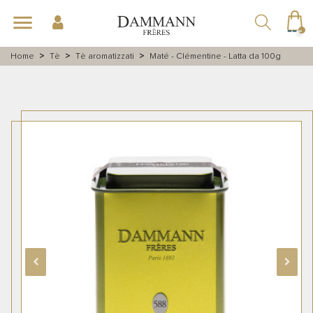
navigazione
menu
Toggle
☰
Home
Tè
Tè aromatizzati
Maté - Clémentine - Latta da 100g