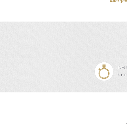
Allergen
INF
4 mi