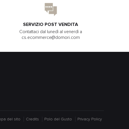
SERVIZIO POST VENDITA
Contattaci dal lunedì al venerdì a
cs.ecommerce@domori.com
pa del sito
Credits
Polo del Gusto
Privacy Policy