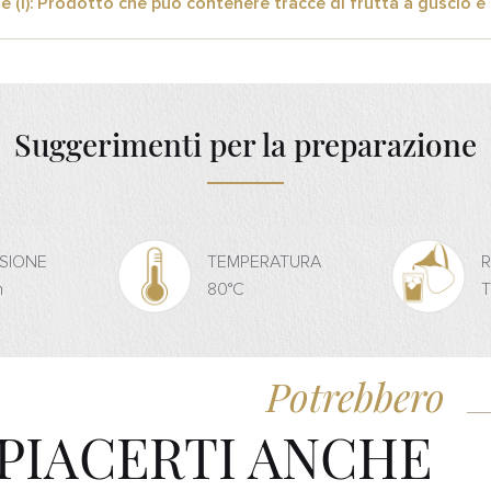
e (i): Prodotto che può contenere tracce di frutta a guscio e 
Suggerimenti per la preparazione
USIONE
TEMPERATURA
n
80°C
T
Potrebbero
PIACERTI ANCHE