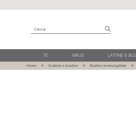
TÈ
INFUSI
LATTINE E BUS
Home
Scatole e bustine
Bustine termosigillate