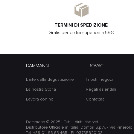
TERMINI DI SPEDIZIONE
Gratis per ordini superiori a 59€
DAMMANN
TROVACI
L'arte della degustazione
I nostri negozi
La nostra Storia
Regali aziendali
Lavora con noi
Contattaci
Dammann © 2025 - Tutti i diritti riservati
Distributore Ufficiale in Italia: Domori S.p.A. - Via Pinero
Tel: +39 011 98.63.465 - PI: 03785920103