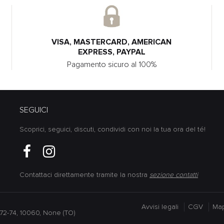
VISA, MASTERCARD, AMERICAN
EXPRESS, PAYPAL
Pagamento sicuro al 100%
SEGUICI
Scoprici, seguici, discuti, condividi con noi la tua ora del té!
Contattaci direttamente tramite la nostra
sezione contatti
Avvisi legali
CGV
Map
lo 72-74, 10060, None (TO)