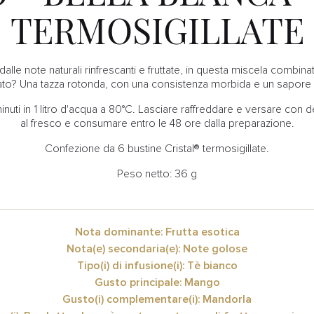
TERMOSIGILLATE
alle note naturali rinfrescanti e fruttate, in questa miscela comb
ltato? Una tazza rotonda, con una consistenza morbida e un sapor
inuti in 1 litro d'acqua a 80°C. Lasciare raffreddare e versare con 
al fresco e consumare entro le 48 ore dalla preparazione.
Confezione da 6 bustine Cristal® termosigillate.
Peso netto: 36 g
Nota dominante: Frutta esotica
Nota(e) secondaria(e): Note golose
Tipo(i) di infusione(i): Tè bianco
Gusto principale: Mango
Gusto(i) complementare(i): Mandorla