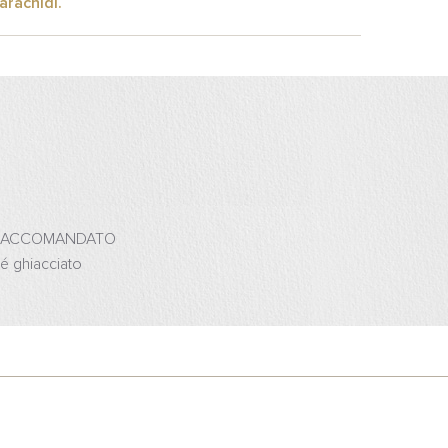
arachidi.
RACCOMANDATO
é ghiacciato