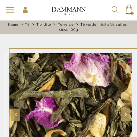
navigazione
menu
Toggle
☰
Home
Tè
Tipi di tè
Tè verde
Tè verde - Nuit à Versailles -
sfuso 100g