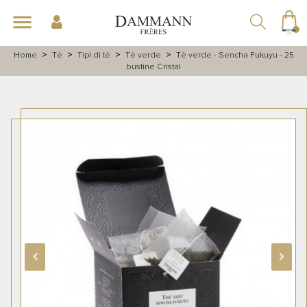
navigazione
menu
Toggle
☰
Home
Tè
Tipi di tè
Tè verde
Tè verde - Sencha Fukuyu - 25
bustine Cristal