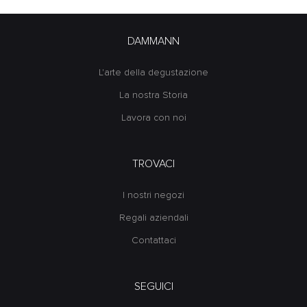
DAMMANN
L'arte della degustazione
La nostra Storia
Lavora con noi
TROVACI
I nostri negozi
Regali aziendali
Contattaci
SEGUICI