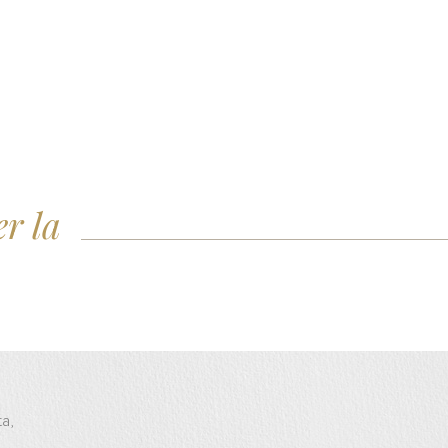
er la
ta,