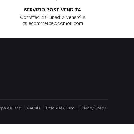
SERVIZIO POST VENDITA
Contattaci dal lunedì al venerdì a
cs.ecommerce@domori.com
pa del sito
Credits
Polo del Gusto
Privacy Policy
cy