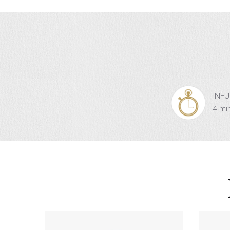
INF
4 mi