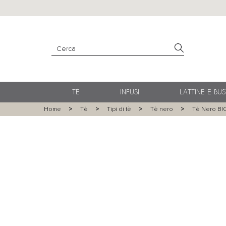
TÈ
INFUSI
LATTINE E BUS
Home
Tè
Tipi di tè
Tè nero
Tè Nero BIO 