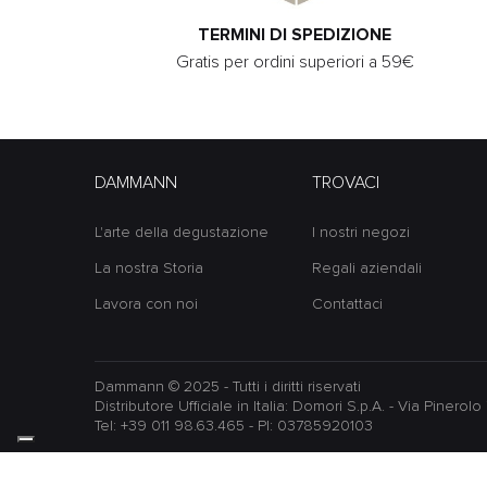
TERMINI DI SPEDIZIONE
Gratis per ordini superiori a 59€
DAMMANN
TROVACI
L'arte della degustazione
I nostri negozi
La nostra Storia
Regali aziendali
Lavora con noi
Contattaci
Dammann © 2025 - Tutti i diritti riservati
Distributore Ufficiale in Italia: Domori S.p.A. - Via Pinero
Tel: +39 011 98.63.465 - PI: 03785920103
Informat