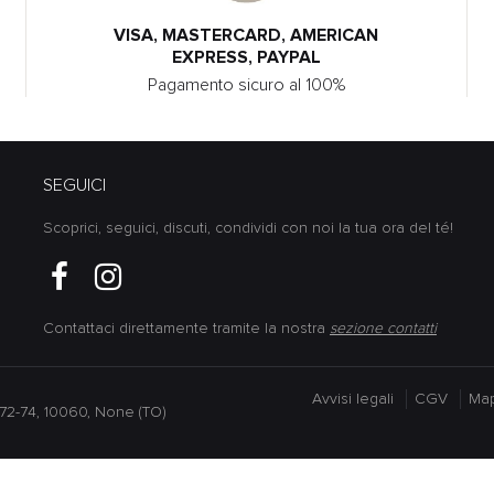
VISA, MASTERCARD, AMERICAN
EXPRESS, PAYPAL
Pagamento sicuro al 100%
SEGUICI
Scoprici, seguici, discuti, condividi con noi la tua ora del té!
Contattaci direttamente tramite la nostra
sezione contatti
Avvisi legali
CGV
Map
lo 72-74, 10060, None (TO)
iva sulla raccolta
Le tue preferenze relative alla priva