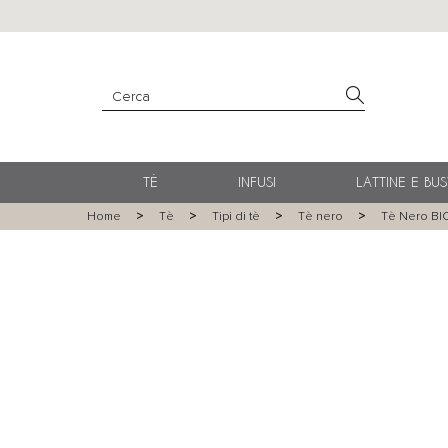
TÈ
INFUSI
LATTINE E BUS
Home
Tè
Tipi di tè
Tè nero
Tè Nero BIO 