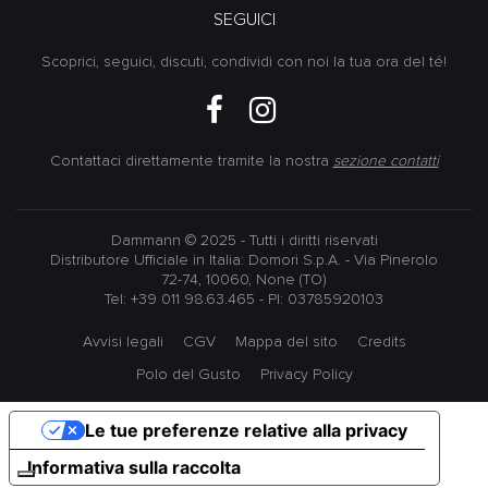
SEGUICI
Scoprici, seguici, discuti, condividi con noi la tua ora del té!
Contattaci direttamente tramite la nostra
sezione contatti
Dammann © 2025 - Tutti i diritti riservati
Distributore Ufficiale in Italia: Domori S.p.A. - Via Pinerolo
72-74, 10060, None (TO)
Tel: +39 011 98.63.465 - PI: 03785920103
Avvisi legali
CGV
Mappa del sito
Credits
Polo del Gusto
Privacy Policy
Le tue preferenze relative alla privacy
Informativa sulla raccolta