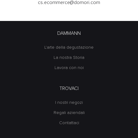
cs.ecommerce@domori.com
DAMMANN
L'arte della degustazione
La nostra Storia
Lavora con noi
TROVACI
I nostri negozi
Regali aziendali
Contattaci