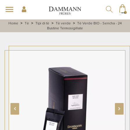
navigazione
menu
Toggle
☰
Home
Tè
Tipi di tè
Tè verde
Tè Verde BIO - Sencha - 24
Bustine Termosigillate